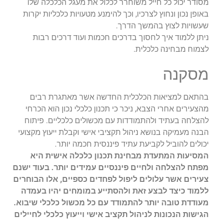
מסודר יכול כל חייל משוחרר לכלול את מעגל הכלכלה שלו
באופן נכון ונחוץ לצרכיו, וכך להימנע מטעויות כלכליות יקרות
שעשויות לצוץ בהמשך הדרך.
ניתן ללמוד איך לחסוך בדרכים חכמות ועוד דרכים רבות
לצמוח מבחינה כלכלית.
מסקנה
בהתאם למציאות הכלכלית החדשה אשר מאתגרת רבים
מהצעירים אחרי הצבא, ניכר כי תכנון כלכלי נכון הוא הכרחי
להצלחה בעתיד ולהתמודדות עם מכשולים כלכליים. פיתוח
הבנה מעמיקה בנושא ניהול תקציבי אישי וקבלת ייעוץ מקצועי
יכולים להוביל לקביעת עתיד פיננסית חכמה יותר.
המסיעות המתעדת מבחינת תכנון כלכלה אישית היא
מפתח להצלחה ולחיים פיננסיים עמידים יותר. בעוד ישנם
צעירים אשר עלולים ליפול לפחדים כספיים, אלו הבוחרים
ללמוד כיצד לבצע זאת ולהסתייע במומחים יהיו בעמדה
מעודדת טובה יותר להתמודד עם כל מכשול כלכלי שיבוא.
הגישות הנכונות לניהול תקציב אישי וייעוץ כלכלי לחיילים