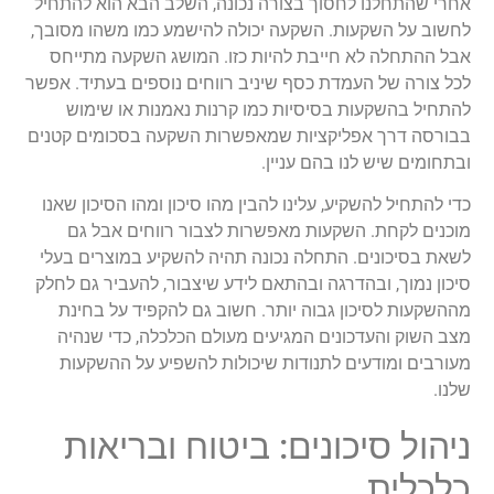
אחרי שהתחלנו לחסוך בצורה נכונה, השלב הבא הוא להתחיל
לחשוב על השקעות. השקעה יכולה להישמע כמו משהו מסובך,
אבל ההתחלה לא חייבת להיות כזו. המושג השקעה מתייחס
לכל צורה של העמדת כסף שיניב רווחים נוספים בעתיד. אפשר
להתחיל בהשקעות בסיסיות כמו קרנות נאמנות או שימוש
בבורסה דרך אפליקציות שמאפשרות השקעה בסכומים קטנים
ובתחומים שיש לנו בהם עניין.
כדי להתחיל להשקיע, עלינו להבין מהו סיכון ומהו הסיכון שאנו
מוכנים לקחת. השקעות מאפשרות לצבור רווחים אבל גם
לשאת בסיכונים. התחלה נכונה תהיה להשקיע במוצרים בעלי
סיכון נמוך, ובהדרגה ובהתאם לידע שיצבור, להעביר גם לחלק
מההשקעות לסיכון גבוה יותר. חשוב גם להקפיד על בחינת
מצב השוק והעדכונים המגיעים מעולם הכלכלה, כדי שנהיה
מעורבים ומודעים לתנודות שיכולות להשפיע על ההשקעות
שלנו.
ניהול סיכונים: ביטוח ובריאות
כלכלית