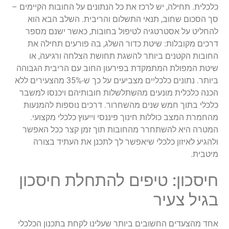
כלכלית. תחילה, יש לרכז את כל הנתונים על החובות הקיימים –
סך הסכום שחוב, תנאי התשלום והריבית. השלב הבא הוא
להחליט על אסטרטגיה לטיפול בחובות, כאשר ישנם מספר
דרכים מקובלות: שיטת כדור השלג, בה פורעים תחילה את
החובות הקטנים ביותר להשגת תחושת הצלחה ורגיעה, או
שיטת המפולת המתמקדת בפירעון החוב עם הריבית הגבוהה
ביותר. נתונים כלכליים מצביעים על כך ש-35% מהצעירים ללא
הכנה כלכלית מונעים מהשתלשלות חובותיהם ויכנסו למשבר
כלכלי בתוך חמש שנים מהשחרור. דרכים נוספות להמנעות
מהחמרת המצב כוללות חינוך פיננסי וייעוץ כלכלי מקצועי.
המטרה היא להשתחרר מהחובות תוך זמן קצר ככל האפשר
ולהגיע לאיזון כלכלי שיאפשר לך לתכנן את העתיד בצורה
מיטבית.
חיסכון: טיפים להתחלת חיסכון
בגיל צעיר
אחד מהצעדים החשובים ביותר שעלינו לקחת בתכנון הכלכלי