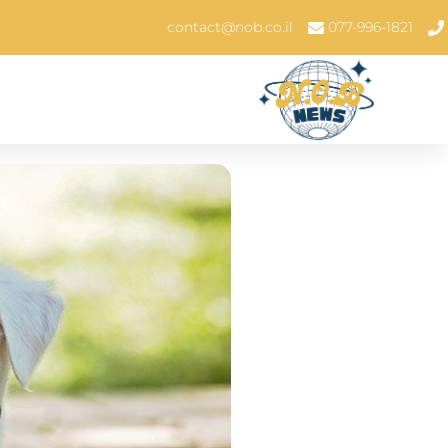
contact@nob.co.il
077-996-1821