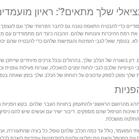
יסודיים כדי להבטיח התאמה טובה גם לחבר הפרוותי שלך וגם לעצמך.
 את רמת ההיכרות והנוחות שלהם. ההבנה כיצד הם מתמודדים עם מצבי
לא. בנוסף, שאל לגבי הזמינות והגמישות שלהם כדי להבטיח שהם יכו
 דון בשגרה של הכלב שלך, בהרגלים ובכל צרכים מיוחדים שייתכן שי
בי הציפיות שלכם לגבי לוחות זמנים להאכלה, שגרות פעילות גופנית 
ות שלך ומוכן לספק עדכונים על רווחתו של הכלב שלך בזמן שאתה בנפ
לחרוג מהרושם הראשוני ולהתעמק בחוויות העבר שלהם. בקש הפניות 
 ואיכות הטיפול שהם מספקים. דיבור ישיר עם אנשים שיש להם ניסיון
 החלטה מושכלת.
תי המועמד, כולל עד כמה הכלב שלהם טופל, כל בעיה שהתעוררה, ו
עם המטפל והאם הם ימליצו עליהם להזדמנויות עתידיות לשבת לכלבים