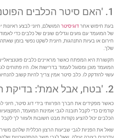
1. 'האם סיטר הכלבים הפוטנציאלי שלך מתאים?': ראיון מועמדים
בעת חיפוש אחר
דוגיסיטר
המושלם, חיוני לבצע ראיונות 
של המועמד עם גזעים וגדלים שונים של כלבים כדי לאמוד
חירום או בעיות התנהגות, חיונית לשקט נפשי בזמן שאתה 
שלך.
תקשורת היא המפתח כאשר מראיינים כלבים פוטנציאליים.
המועמד מוכן ומסוגל לעמוד בדרישות אלו. היו פתוחים לג
עשוי להזדקק לו. כלב סיטר אמין צריך להיות קשוב להנחי
2. 'בטח, אבל אמת': בדיקת הפניות
כאשר מפקידים את חברך הפרוותי בידי דוג סיטר, חיוני 
קודמים כדי לקבל תובנה לגבי אמינות המועמד, המקצועיות
הכלבים יכול להציע נקודות מבט חשובות ולעזור לך לקבל
שאל את הפניות לגבי שביעות הרצון הכללית שלהם משירו
עדכונים בצורה יעילה. שאל לגבי משך ההתקשרויות שלהם 