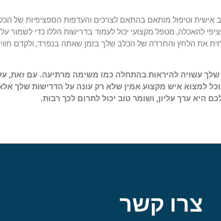
לב אישית וטיפול מותאם בהתאם לצרכים והעדפות הספציפיות של הכל
פציפי להאכלה, מטפל מקצועי יכול לעמוד בדרישות הללו כדי לשמור ע
חית את הלחץ והחרדה של הכלב שלך בזמן שאתה בנפרד, ולקדם חוויה 
ך עשויה להיראות בהתחלה כמו משימה מרתיעה. עם זאת, על י
וכל למצוא איש מקצוע אמין שלא רק עונה על הדרישות שלך אלא
ם היא ערך עליון, ושומר טוב יכול לתרום לכך רבות.
צרו קשר