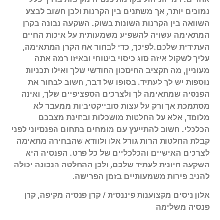
נמוכים יותר, אך משתנים בין הקרנות ולכן חשוב לבצע
השוואה בין הקרנות השונות בשוק. השקעה נבונה בקרן
המתאימה עשויה להשפיע משמעותית על איכות החיים
העתידית שלכם.לפיכך, כדי לבחור את הקרן המתאימה,
עליך לשקול איזה סוג כיסוי ביטוחי ובאיזו רמה אתה
מעוניין, מה תקציב החיסכון החודשי שלך ואילו תכניות
נוספות יש לך לעתיד. בסופו של דבר, חשוב לבחור את
הפנסיה שמתאימה לך ולצרכים הספציפיים שלך, ואינה
מסתמכת אך ורק על עצות סובייקטיביות ממעבר לא
מלומד, אלא על החלטות מושכלות ובחינת מצבכם
הכלכלי. חשוב להתייעץ עם מומחים בתחום הפנסיוני לפני
קבלת החלטות הרות גורל אלו ולוודא שהבחירה מתאימה
לצרכים האישיים והכלכליים של כל פרט. הפנסיה היא
השקעה חיונית לעתיד שלכם, ולכן ההחלטה הנכונה יכולה
להניב פירות משמעותיים בזמן הפרישה.
אלון ניסים מקצוענות פיננסית / קרן פנסיה מקיפה, קרן
פנסיה משלימה