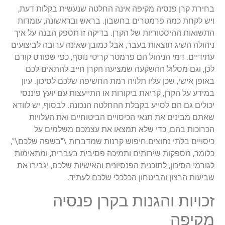
בחירת קרן פנסיה מקיפה אינה החלטה שנעשית בקלות דעת,
ויש לקחת כמה פרמטרים בחשבון. בראש ובראשונה, עומדות
התשואות ההיסטוריות של הקרן. בדיקה זו תספק הבנה על איך
ניהולה השיג תוצאות בעבר, אבל כמובן שאינה ערובה לביצועים
עתידיים. דמי הניהול הם פרמטר קריטי נוסף, כפי שפורט קודם
לכן, וגם מסלול ההשקעה שמציעה הקרן חייב להתאים לכם
באופן אישי, שכן עליו תלויה רמת החשיפה שלכם לסיכון. עיון
במידע על הקרן, קריאת ביקורות או התייעצות עם יועץ פיננסי
יכולים גם הם לסייע בקבלת ההחלטה הנכונה. לבסוף, יש לוודא
שאתם מבינים את תנאי הכיסויים הביטוחיים ואת העלויות
הכרוכות בהם, כדי שלא תמצאו את עצמכם משלמים על
כיסויים בלתי נחוצים.חיפוש קרנות שמדברות \"בשפה שלכם\",
כלומר, מספקות שירותים ותמיכה פסיבית בעברית, ומתאימות
לגורמי הסיכון, לתוכנית הפנסיונית והאישיות שלכם, יגבירו את
שביעות הרצון והביטחון הכלכלי שלכם לעתיד.
זכויות והגנות בקרן פנסיה
מקיפה