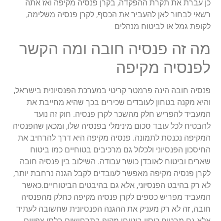
כן עברת את תקרת ההפקדה, בקרן פנסיה מקיפה ואז אתה
רשאי לבחור לאן להעביר את הכסף, לקרן פנסיה משלימה,
לקופת גמל או לביטוח מנהלים
מה זה פנסיה חובה ומה הקשר
לפנסיה מקיפה
פנסיה חובה הינה פרמטר קריטי במערכת הפנסיונית בישראל,
והיא מקנה בטחון לעובדים שכירים בכך שהיא מחייבת את
המעביד להפריש חלק מהשכר לקרן פנסיה. חוק זה נועד
להבטיח לכל עובד סכום מינימלי בפנסיה שלו, ומכאן שהפנסיה
המקיפה נכנסת לתמונה. פנסיה מקיפה היא דרך להרחיב את
החיסכון הפנסיוני ולכלול גם מרכיבים בטוחיים כמו ביטוח
שארים וביטוח לאובדן כושר עבודה. השילוב בין פנסיה חובה
לקרן פנסיה מקיפה מאפשר לעובדים לקבל הגנה נרחבת יותר,
לא רק בהיבט הפנסיוני, אלא גם בהיבטים הביטוחיים.כאשר
המעביד מפריש כספים לקרן פנסיה מקיפה כחלק מהפנסיה
חובה, זה לא רק מעניק את ההגנה הפנסיונית שחשובה לעתיד
אלא גם מבטיח כיסוי ביטוחי מקיף בתרחישים בלתי צפויים.