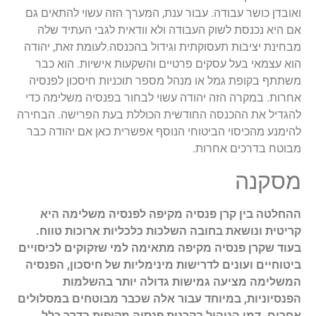
ואובדן כושר עבודה. עבור ענת, המערך הזה עשוי להתאים גם
אם היא נכנסת לשוק העבודה ולא וודאית לגבי העתיד שלה
מבחינת יציבות תעסוקתית וגידול בהכנסה.לעומת זאת, יהודה
הוא עצמאי בעל עסקים פרטיים והשקעות אישיות. הוא כבר
משתתף בקופת גמל או מנהל מספר תוכניות חיסכון לפנסיה
אחרות. במקרה הזה יהודה עשוי לבחור בפנסיה משלימה כדי
להגדיל את ההכנסה החודשית הכוללת בעת הפרישה. הבחירה
להימנע מהכיסוי הביטוחי הנוסף אפשרית כאן אם יהודה כבר
מבוטח בדרכים אחרות.
מסקנה
ההחלטה בין קרן פנסיה מקיפה לפנסיה משלימה היא
קריטית ונושאת בחובה השלכות כלכליות ארוכות טווח.
בעוד שקרן פנסיה מקיפה מתאימה למי שזקוקים לכיסויים
ביטוחיים ועונים לדרישות מינימליות של חיסכון, הפנסיה
המשלימה מציעה גמישות גדולה יותר בהשלמות
הפנסיוניות, במיוחד עבור אלה שכבר מבוטחים במסלולים
אחרים. דמי הניהול בקרנות פנסיה מקיפות בדרך כלל