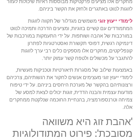
מחקרים אלו מציעים פרקטיקות מבוססות ראיות שיכולות לעזור
לזוגות לנווט באתגרים ולחזק את הקשר ביניהם.
לימודי ייעוץ זוגי
משמשים מגדלור של תקווה לזוגות
המתמודדים עם קשיים בזוגיות, ומציעים הדרכה ותמיכה לנווט
במורכבות של אהבה ושותפות. על ידי התעמקות במורכבות של
דינמיקה רגשית, דפוסי תקשורת ואסטרטגיות לפתרון
קונפליקטים, מחקרים אלו מספקים כלים רבי ערך לזוגות
להתגבר על מכשולים ולטפח קשר עמוק יותר.
באמצעות שילוב של מסגרות תיאורטיות וטכניקות מעשיות,
לימודי ייעוץ זוגי מעצימים אנשים לחקור את רגשותיהם, צרכיהם
ורצונותיהם בהקשר של מערכת היחסים ביניהם. על ידי טיפוח
מודעות עצמית והבנה הדדית, זוגות יכולים לצאת למסע של
צמיחה וטרנספורמציה, בהנחיית החוכמה שנלקטת ממחקרים
אלה.
'אהבת זוג היא משוואה
מסובכת': פירוט המתודולוגיות