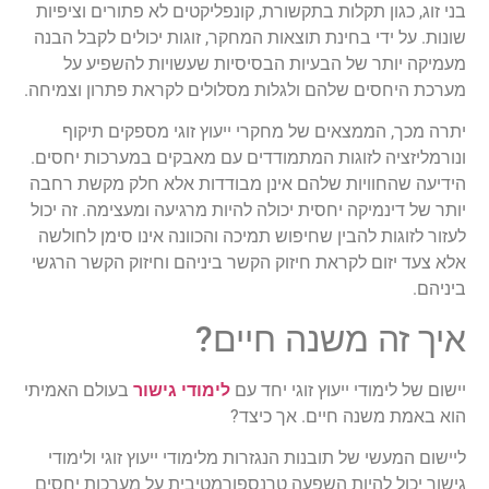
בני זוג, כגון תקלות בתקשורת, קונפליקטים לא פתורים וציפיות
שונות. על ידי בחינת תוצאות המחקר, זוגות יכולים לקבל הבנה
מעמיקה יותר של הבעיות הבסיסיות שעשויות להשפיע על
מערכת היחסים שלהם ולגלות מסלולים לקראת פתרון וצמיחה.
יתרה מכך, הממצאים של מחקרי ייעוץ זוגי מספקים תיקוף
ונורמליזציה לזוגות המתמודדים עם מאבקים במערכות יחסים.
הידיעה שהחוויות שלהם אינן מבודדות אלא חלק מקשת רחבה
יותר של דינמיקה יחסית יכולה להיות מרגיעה ומעצימה. זה יכול
לעזור לזוגות להבין שחיפוש תמיכה והכוונה אינו סימן לחולשה
אלא צעד יזום לקראת חיזוק הקשר ביניהם וחיזוק הקשר הרגשי
ביניהם.
איך זה משנה חיים?
יישום של לימודי ייעוץ זוגי יחד עם
לימודי גישור
בעולם האמיתי
הוא באמת משנה חיים. אך כיצד?
ליישום המעשי של תובנות הנגזרות מלימודי ייעוץ זוגי ולימודי
גישור יכול להיות השפעה טרנספורמטיבית על מערכות יחסים