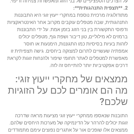
על הצרכים הספציפיים של בני הזוג ומאפשרות צמיחה וריפוי.
2. **תצפית התנהגותית**:
מתודולוגיה מרכזית נוספת במחקרי ייעוץ זוגי היא התבוננות
התנהגותית, שבה מטפלים עוקבים מקרוב אחר האינטראקציות
ודפוסי התקשורת בין בני הזוג בזמן אמת. על ידי התבוננות
ברמזים לא מילוליים, טון דיבור ושפת גוף, מטפלים יכולים
לזהות בעיות בסיסיות כמו התגוננות, הימנעות או חוסר
אמפתיה שעשויים לתרום למצוקה ביחסים. גישה תצפיתית זו
מאפשרת למטפלים לאתר תחומי שיפור ולהנחות זוגות לקראת
דרכים אפקטיביות יותר להתייחס זה לזה.
ממצאים של מחקרי ייעוץ זוגי:
מה הם אומרים לכם על הזוגיות
שלכם?
התובנות שנאספו ממחקרי ייעוץ זוגי מציעות מראה שדרכה
זוגות יכולים להרהר על הדינמיקה של מערכות היחסים שלהם.
ממצאים אלו שופכים אור על אתגרים נפוצים עימם מתמודדים