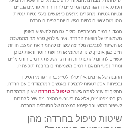
יש להתחיל מבחינת המקורות הפוטנציאליים והשפעותיהם על
הפרט. אחד הגורמים המרכזיים לחרדה הוא גורמים גנטיים
ונטיות גנטיות. מחקרים מראים כי אנשים בעלי נטיות גנטיות
מסוימות עשויים להיות רגישים יותר לפיתוח חרדה.
מנגד, גורמים סביבתיים יכולים גם הם להשפיע באופן
משמעותי על הופעת החרדה. אירועי לחץ, טראומה מתמשכת
או חשיפה לסביבה מלחיצה עשויים להחמיר את המצב. חוויות
חיים כגון אובדן, שינוי פתאומי או תחושת חוסר ודאות גם כן
עשויים לתרום להתפתחות חרדה. השפעת גורמים הורמונליים
ומתח נפשי הם גם גורמים משמעותיים בהבנת תופעה זו.
ההבנה של גורמים אלו יכולה לסייע בזיהוי גורמי הסיכון
ובפיתוח אסטרטגיות לתמיכה באנשים המתמודדים עם חרדה.
טיפול בחרדה
תהליך זה עוזר לפתח גישות
שאּינן מתמקדות
רק בסימפטומים, אלא גם בשורשי המצב, מה שיכול לתרום
לשיפור ממשי ובר קיימא במצבם של הסובלים מחרדה.
שיטות טיפול בחרדה: מהן