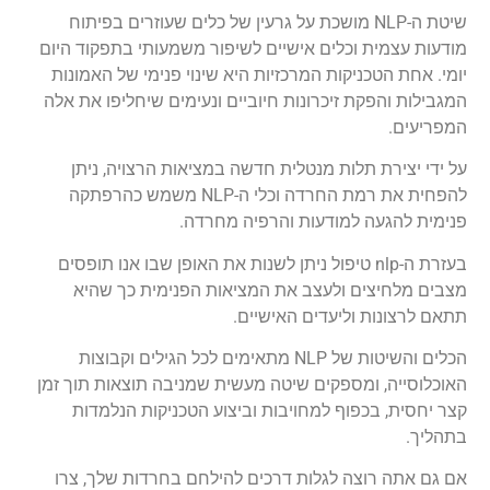
שיטת ה-NLP מושכת על גרעין של כלים שעוזרים בפיתוח
מודעות עצמית וכלים אישיים לשיפור משמעותי בתפקוד היום
יומי. אחת הטכניקות המרכזיות היא שינוי פנימי של האמונות
המגבילות והפקת זיכרונות חיוביים ונעימים שיחליפו את אלה
המפריעים.
על ידי יצירת תלות מנטלית חדשה במציאות הרצויה, ניתן
להפחית את רמת החרדה וכלי ה-NLP משמש כהרפתקה
פנימית להגעה למודעות והרפיה מחרדה.
בעזרת ה-nlp טיפול ניתן לשנות את האופן שבו אנו תופסים
מצבים מלחיצים ולעצב את המציאות הפנימית כך שהיא
תתאם לרצונות וליעדים האישיים.
הכלים והשיטות של NLP מתאימים לכל הגילים וקבוצות
האוכלוסייה, ומספקים שיטה מעשית שמניבה תוצאות תוך זמן
קצר יחסית, בכפוף למחויבות וביצוע הטכניקות הנלמדות
בתהליך.
אם גם אתה רוצה לגלות דרכים להילחם בחרדות שלך, צרו