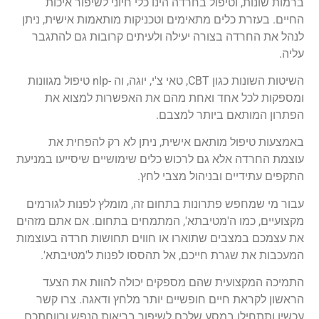
ברמות שונות, וטיפול בחרדה הינו כלי חיוני לשיפור איכות
החיים. בעזרת כלים מתאימים וטכניקות מותאמות אישית, ניתן
לנהל את החרדה בצורה יעילה ולעיתים קרובות גם להתגבר
עליה.
השיטות השונות כגון CBT, טאי צ'י, יוגה, וה -nlp טיפול מגוונות
ומספקות לכל אחד ואחת מהם את האפשרות למצוא את
הפתרון המותאם ביותר למצבם.
באמצעות טיפול מותאם אישית, ניתן לא רק להפחית את
עוצמת החרדה אלא גם לרכוש כלים שימושיים שיסייעו במניעת
התקפים עתידיים ובניהול מצבי לחץ.
עבור מי שמחפש פתרונות בתחום זה, מומלץ לפנות לגורמים
מקצועיים, כמו ה'מטיבתא', המתמחים בתחום. אם אתם מזהים
את עצמכם במצבים שתוארו או חווים תחושות חרדה בעוצמות
המעכבות את שגרת חייכם, אל תהססו לפנות ל'מטיבתא'.
התמיכה המקצועית שהם מספקים יכולה להוות את הצעד
הראשון לקראת חיים חופשיים יותר מלחץ ודאגה. צרו קשר
עכשיו ותתחילו במסע שלכם לשיפור בריאות הנפש ורווחתכם