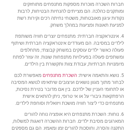
חברות השכרה מוכרות מספקות מתנפחים מתוחזקים
ומותקנים כהלכה. הם מצייתים להנחיות הבטיחות, לרבות
נקודות עיגון מאובטחות, משטחי נחיתה רכים וקירות רשת
למניעת תאונות ופציעות במהלך משחק.
4. אינטראקציה חברתית: מתנפחים יוצרים חוויה משותפת
לילדים במסיבה. הם מעודדים אינטראקציה חברתית ושיתוף
פעולה כאשר ילדים עוסקים במשחק קבוצתי, מתחלפים
ומשתפים פעולה בפעילויות מתנפחות שונות. זה עוזר לפתח
מיומנויות חברתיות, עבודת צוות ותקשורת בין הילדים.
5. נושא והתאמה אישית:
השכרת מתנפחים
מאפשרת לכם
לבחור מתוך מגוון נושאים ועיצובים שיתאימו לנושא המסיבה
או לתחומי העניין של ילדכם. בין אם מדובר בטירת נסיכות,
הרפתקאות גיבורי על או אי טרופי, ניתן להתאים אישית
מתנפחים כדי ליצור חוויה מושכת ויזואלית וסוחפת לילדים.
6. נוחות: השכרת מתנפחים היא אופציה נוחה להורים
המארגנים מסיבת ילדים. חברות ההשכרה דואגות למשלוח,
התקנה והסרה, וחוסכות להורים זמן ומאמץ. הם גם מספקים