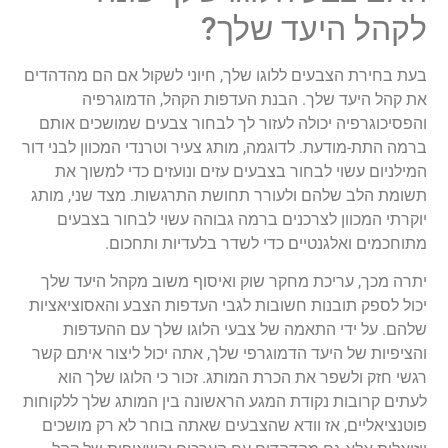
לקהל היעד שלך?
בעת בחירת הצבעים ללוגו שלך, חיוני לשקול אם הם מהדהדים
את קהל היעד שלך. הבנת העדפות הקהל, הדמוגרפיה
והפסיכוגרפיה יכולה לעזור לך לבחור צבעים שמושכים אותם
ברמה התת-מודעת. לדוגמה, מותג צעיר וטרנדי המכוון לבני דור
המילניום עשוי לבחור בצבעים עזים ונועזים כדי למשוך את
תשומת הלב שלהם ולעורר תחושת התרגשות. מצד שני, מותג
יוקרתי המכוון לצרכנים ברמה גבוהה עשוי לבחור בצבעים
מתוחכמים ואלגנטיים כדי לשדר בלעדיות ותחכום.
יתרה מכך, עריכת מחקר שוק ואיסוף משוב מקהל היעד שלך
יכול לספק תובנות חשובות לגבי העדפות הצבע והאסוציאציות
שלהם. על ידי התאמה של צבעי הלוגו שלך עם ההעדפות
והציפיות של היעד הדמוגרפי שלך, אתה יכול ליצור איתם קשר
רגשי חזק ולשפר את הכרת המותג. זכור כי הלוגו שלך הוא
לעתים קרובות נקודת המגע הראשונה בין המותג שלך ללקוחות
פוטנציאליים, אז וודא שהצבעים שאתה בוחר לא רק מושכים