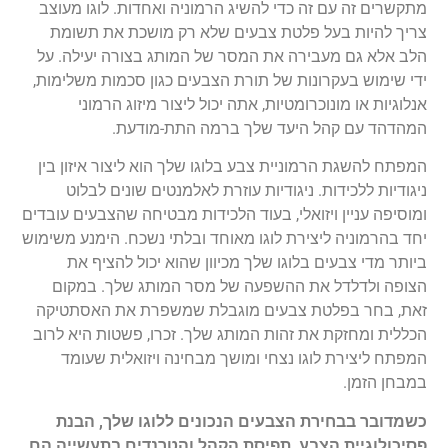
מתקשרים זה עם זה כדי להשיג הרמוניה ואחדות. לוגו מעוצב
צריך להיות בעל פלטת צבעים שלא רק מושכת את תשומת
הלב אלא גם מעבירה את המסר של המותג בצורה יעילה. על
ידי שימוש בעקרונות של תורת הצבעים כגון סכמות משלימות,
אנלוגיות או מונוכרומטיות, אתה יכול ליצור מיזוג הרמוני
המהדהד עם קהל היעד שלך ברמה התת-מודעת.
המפתח להשגת הרמוניית צבע בלוגו שלך הוא ליצור איזון בין
ניגודיות ללכידות. ניגודיות עוזרת לאלמנטים שונים לבלוט
ומוסיפה עניין ויזואלי, בעוד הלכידות מבטיחה שהצבעים עובדים
יחד בהרמוניה ליצירת לוגו מאוחד ובלתי נשכח. הימנע משימוש
ביותר מדי צבעים בלוגו שלך מכיוון שהוא יכול להציף את
הצופה ולדלדל את ההשפעה של מסר המותג שלך. במקום
זאת, בחר בפלטת צבעים מוגבלת שמשפרת את האסתטיקה
הכללית ומחזקת את זהות המותג שלך. זכרו, פשטות היא לרוב
המפתח ליצירת לוגו נצחי ומושך מבחינה ויזואלית שעומד
במבחן הזמן.
כשמדובר בבחירת הצבעים הנכונים ללוגו שלך, הבנת
פסיכולוגיית הצבע, תפיסת הקהל והטרנדים בתעשייה הם