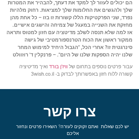
הם יכולים לעזור לך למקד את דעתך, להבהיר את המטרות
שלך ולהגשים את החלומות שלך למציאות. רחוק מלהיות
נפרד, שני הפרקטיקות הללו קשורות זו בזו – כל אחת מהן
מחזקת את השנייה במעגל של צמיחה והישגים אישיים.
אז למה שלא תנסה לשלב מדיטציה עם חזון למטוס ותראה
ממקור ראשון את הכוח הטרנספורמטיבי של גישה
סינרגטית זו? אחרי הכל, "הגבול היחיד למימוש המחר
שלנו יהיה הספקות שלנו של היום". – פרנקלין ד' רוזוולט
עבור פרטים נוספים בתחום של
וויז'ן בורד
ואיך מדיטיציה
קשורה ללוח חזון באפשרותך לבדוק ב- 3wish.co.il
צרו קשר
יש לכם שאלות ואתם זקוקים לעזרה? השאירו פרטים ונחזור
אליכם