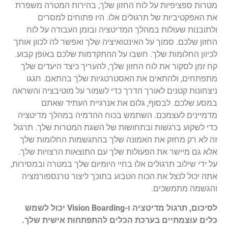
מטרות ספציפיות על לוח החזון שלך, בהירות המטרה משפרת
את האפקטיביות של תרגולים אלו. היו פתוחים למסרים
ולתובנות שעולות במהלך המדיטציה ובזמן העבודה על לוח
החזון שלכם. סמוך על האינטואיציה שלך ואפשר לה לכוון אותך
לכיוון החלומות שלך. חשבו על ההתקדמות שלכם באופן קבוע.
קח זמן לסקור את לוח החזון שלך, להעריך כיצד היעדים שלך
מתפתחים, ולהתאים את האסטרטגיות שלך בהתאם. חגגו
ניצחונות קטנים לאורך הדרך כדי לשמור על מוטיבציה והשראה
במסע שלכם. לבסוף, גלום את אנרגיית העתיד שאתם
מדמיינים לעצמכם. השתמש בכוח ההדמיה במהלך מדיטציה
כדי לשקוע ברגשות ובתחושות של השגת המטרות שלך. תרגול
זה לא רק מחזק את האמונה שלך בהתגשמות החלומות שלך
אלא גם מיישר את הפעולות שלך עם התוצאות הרצויות שלך.
על ידי שילוב תרגולים אלו בחיי היומיום שלך במטרה ובמסירות,
אתה יכול לנצל את הכוח הטבוע בתוכך ליצור טרנספורמציה
והגשמה מתמשכים.
לסיכום, תרגול מדיטציה ו-Vision Boarding יכול לשמש
כלים עוצמתיים בערכת הכלים להתפתחות אישית שלך.