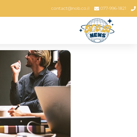
contact@nob.co.il
077-996-1821