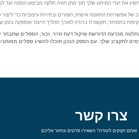
שיג את יעדי המיתוג שלך תוך מתן חוויה חלקה מביצוע הזמנה ועד למ
ב של אפשרויות התאמה אישית, חומרים ובחירות עיצוביות כדי ליצו
שקיפות בתמחור, תקשורת ברורה לאורך תהליך הייצור ואספקה בזמן ש
לטה מכרעת הדורשת שיקול דעת זהיר. זכור, הספלים שתבחר יי
ימים לתקציב שלך. עם הספק הנכון תוכלו להשיג ספלים ממותגים
צרו קשר
ואתם זקוקים לעזרה? השאירו פרטים ונחזור אליכם