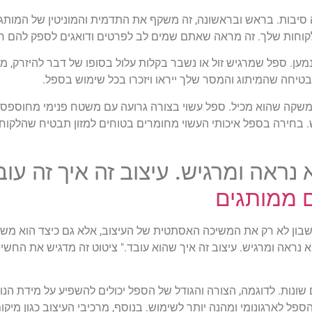
יבות. בראש ובראשונה, זה משקף את התדמית והמוניטין של המותג 
הלקוחות שלך. זה מראה שאתם שמים לב לפרטים ודואגים לספק להם חו
נמען. ספל שמרגיש זול או נשבר בקלות עלול בסופו של דבר להיזרק,
טיחה שהמיתוג והמסר שלך ייראו ויזכרו בכל שימוש בספל.
משקה שהוא מכיל. ספל עשוי בצורה גרועה עם משטח פנימי מחוספס או
חירה בספל איכותי העשוי מחומרים בטוחים למזון תבטיח שהלקוחות
א נראה ומרגיש. עיצוב זה איך זה עו
 ממותגים
בון לא רק את המשיכה האסתטית של העיצוב, אלא גם כיצד הוא משפר
א נראה ומרגיש. עיצוב זה איך שהוא עובד." ציטוט זה מדגיש את החשי
ונות. לדוגמה, הצורה והגודל של הספל יכולים להשפיע על מידת הנו
פל לארגונומי ומהנה יותר לשימוש. בנוסף, מרכיבי העיצוב כגון מיקו