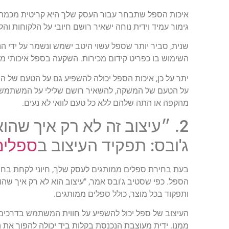
איכות הספל שתבחר עבור העסק שלך היא קריטית מכמה ס
גימור עמיד וידית נוחה ישאיר רושם חיובי על הלקוחות ו
שנית, סביר יותר שספל עשוי היטב ישמש ונשמר על ידי ה
השימוש בו כפריט קידום מכירות. השקעה בספל איכותי מב
יתר על כן, איכות הספל יכולה להשפיע גם על הטעם של ה
על הטעם של המשקה, להשאיר רושם שלילי על המשתמש. ב
מהקפה או התה שלהם ללא כל טעם לוואי לא נעים.
2. ״עיצוב זה לא רק איך שהו
ג'ובס: תפקיד העיצוב ב
ספלים
בעת בחירת ספלים ממותגים לעסק שלך, חיוני לקחת בחש
הספל. כפי שסטיב ג'ובס אמר, "עיצוב הוא לא רק איך שהו
ותפקוד בכל מוצר, כולל ספלים ממותגים.
העיצוב של ספל יכול להשפיע על חווית המשתמש בדרכים ש
ממנו. ידית מעוצבת הנכנסת בקלות ביד יכולה להפוך את הס